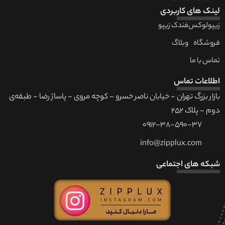
لینک های کاربردی
زیپولوکس
فندک زیپو
فروشگاه
وبلاگ
تماس با ما
اطلاعات تماس
بازار بزرگ تهران - خیابان ناصر خسرو - کوچه مروی - پاساژ رضا - طبقه‌ی
دوم - پلاک 252
0912-38-590-37
info@zipplux.com
شبکه های اجتماعی