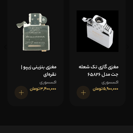
مغزی گازی تک شعله
مغزی بنزینی زیپو |
جت مدل 65826
نقره‌ای
اکسسوری
اکسسوری
5,900,000
تومان
3,400,000
تومان
افزودن به سبد خرید
افزودن به سبد خرید