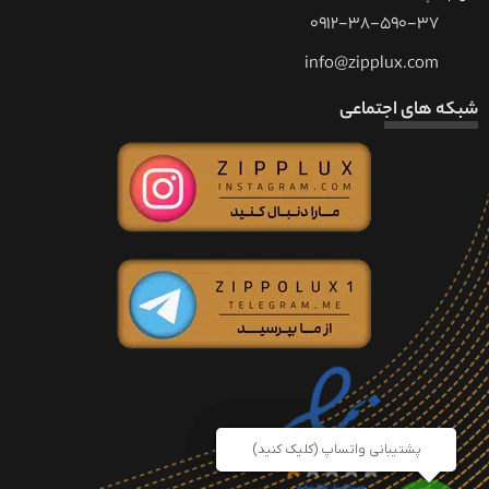
0912-38-590-37
info@zipplux.com
شبکه های اجتماعی
پشتیبانی واتساپ
پشتیبانی واتساپ (کلیک کنید)
(کلیک کنید)