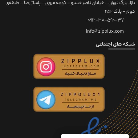
بازار بزرگ تهران - خیابان ناصر خسرو - کوچه مروی - پاساژ رضا - طبقه‌ی
دوم - پلاک 252
0912-38-590-37
info@zipplux.com
شبکه های اجتماعی