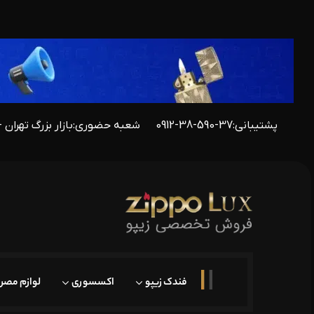
پشتیبانی:
0912-38-590-37
شعبه حضوری:
بازار بزرگ تهران -
فندک زیپو
اکسسوری
لوازم مصر