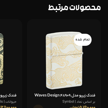
محصولات مرتبط
تمام شده
فندک زیپو مدل 48909 Waves Design
فندک زیپو مدل 48907 ا
بر اساس نماد | Symbol
حیوانات | Animals
5,760,000
تومان
12,600,000
ت