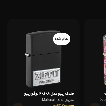
تمام شده
فندک زیپو مدل 48689 لوگو زیپو
متریال بدنه | Material
12,600,000
تومان