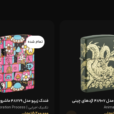
تمام شده
ژدهای چینی
فندک زیپو مدل 48779 ماشروم
تکنیک اجرایی | Decoration Process
ومان
5,200,000
تومان