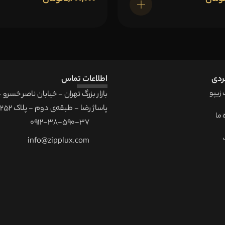
افزودن به سبد خرید
ردی
اطلاعات تماس
زیپو
بازار بزرگ تهران - خیابان ناصر خسرو
پاساژ رضا - طبقه‌ی دوم - پلاک 252
 ما
0912-38-590-37
info@zipplux.com