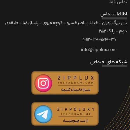
تماس با ما
اطلاعات تماس
بازار بزرگ تهران - خیابان ناصر خسرو - کوچه مروی - پاساژ رضا - طبقه‌ی
دوم - پلاک 252
0912-38-590-37
info@zipplux.com
شبکه های اجتماعی