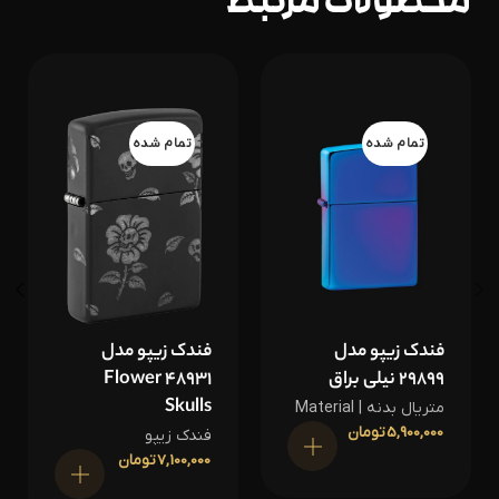
محصولات مرتبط
تمام شده
تمام شده
فندک زیپو مدل
فندک زیپو مدل
29899 نیلی براق
48931 Flower
Skulls
متریال بدنه | Material
5,900,000
تومان
فندک زیپو
اطلاعات بیشتر
7,100,000
تومان
اطلاعات بیشتر