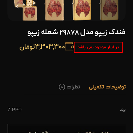
فندک زیپو مدل 29878 شعله زیپو
3,303,300
تومان
در انبار موجود نمی باشد
توضیحات تکمیلی
نظرات (0)
برند
ZIPPO