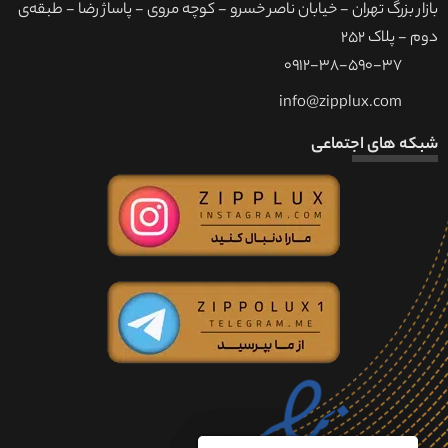
بازار بزرگ تهران - خیابان ناصر خسرو - کوچه مروی - پاساژ رضا - طبقه‌ی
دوم - پلاک 252
0912-38-590-37
info@zipplux.com
شبکه های اجتماعی