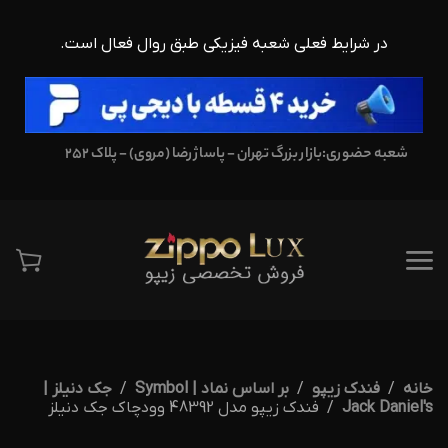
در شرایط فعلی شعبه فیزیکی طبق روال فعال است.
شعبه حضوری:
بازار بزرگ تهران - پاساژ رضا (مروی) - پلاک 252
خانه
فندک زیپو
بر اساس نماد | Symbol
جک دنیلز |
Jack Daniel's
فندک زیپو مدل 48392 وودچاک جک دنیلز