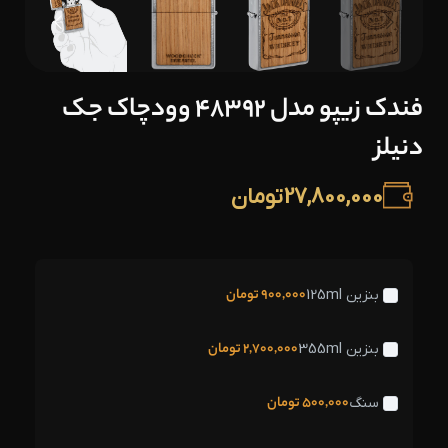
فندک زیپو مدل 48392 وودچاک جک
دنیلز
27,800,000
تومان
900,000
تومان
بنزین 125ml
2,700,000
تومان
بنزین 355ml
500,000
تومان
سنگ