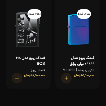
تمام شده
تمام شده
فندک زیپو مدل
فندک زیپو مدل 218
29899 نیلی براق
BOB
متریال بدنه | Material
فندک زیپو
5,900,000
تومان
8,500,000
تومان
اطلاعات بیشتر
اطلاعات بیشتر