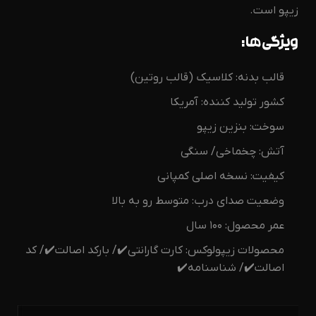
زیپو است.
ویژگی‌ها:
قالب بدنه: کلاسیک (قالب روتین)
کشور تولید کننده: آمریکا
سوخت: بنزین زیپو
آتش: چخماخی/ سنگی
کیفیت: نسخه اصلی کمپانی
وضعیت صدای درب: متوسط رو به بالا
عمر محصول: ۱۰۰ سال
محصولات زیپولوکس: کارت گارانتی✔️/ بارکد اصالت✔️/ کد
اصالت✔️/ شناسنامه✔️