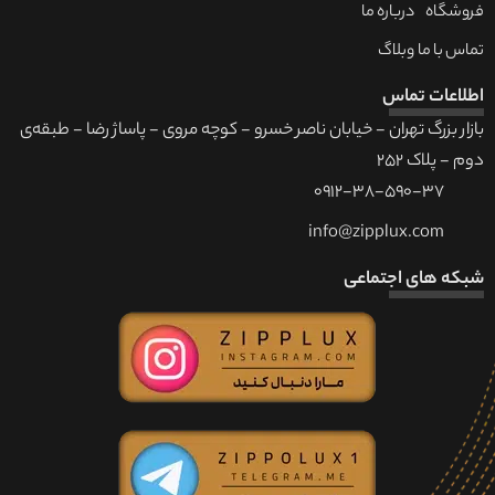
فروشگاه
درباره ما
تماس با ما
وبلاگ
اطلاعات تماس
بازار بزرگ تهران - خیابان ناصر خسرو - کوچه مروی - پاساژ رضا - طبقه‌ی
دوم - پلاک 252
0912-38-590-37
info@zipplux.com
شبکه های اجتماعی