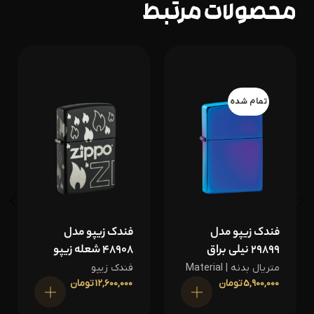
محصولات مرتبط
تمام شده
فندک زیپو مدل
فندک زیپو مدل
29899 نیلی براق
48908 شعله زیپو
متریال بدنه | Material
فندک زیپو
5,900,000
تومان
12,600,000
تومان
اطلاعات بیشتر
افزودن به سبد خرید