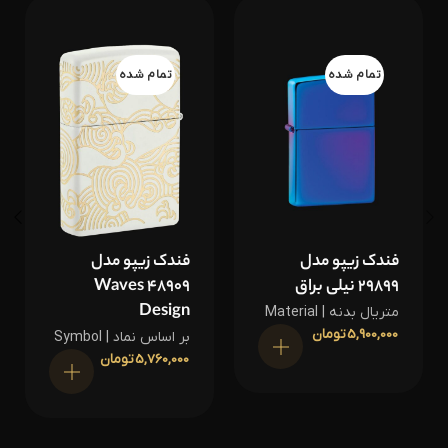
تمام شده
تمام شده
فندک زیپو مدل
فندک زیپو مدل
29899 نیلی براق
48909 Waves
Design
متریال بدنه | Material
5,900,000
تومان
بر اساس نماد | Symbol
اطلاعات بیشتر
5,760,000
تومان
اطلاعات بیشتر