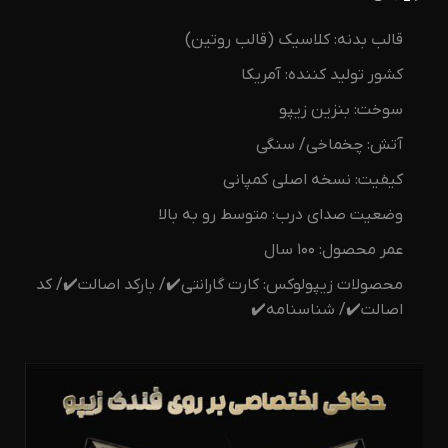
قالب بدنه: کلاسیک (قالب روتین)
کشور تولید کننده: آمریکا
سوخت: بنزین زیپو
آتش: چخماخی/ سنگی
کیفیت: نسخه اصلی کمپانی
وضعیت صدای درب: متوسط رو به بالا
عمر محصول: ۱۰۰ سال
محصولات زیپولوکس: کارت گارانتی✔️/ بارکد اصالت✔️/ کد
اصالت✔️/ شناسنامه✔️