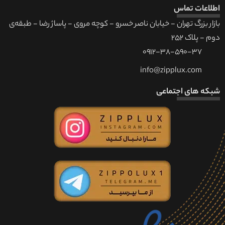
اطلاعات تماس
بازار بزرگ تهران - خیابان ناصر خسرو - کوچه مروی - پاساژ رضا - طبقه‌ی
دوم - پلاک 252
0912-38-590-37
info@zipplux.com
شبکه های اجتماعی