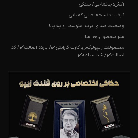
آتش: چخماخی/ سنگی
کیفیت: نسخه اصلی کمپانی
وضعیت صدای درب: متوسط رو به بالا
عمر محصول: ۱۰۰ سال
محصولات زیپولوکس: کارت گارانتی✔️/ بارکد اصالت✔️/ کد
اصالت✔️/ شناسنامه✔️